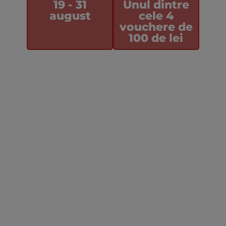
19 - 31
Unul dintre
august
cele 4
vouchere de
100 de lei
Celebrează sfârșitul verii cu noi! Participă acum și ai
putea fi unul dintre câștigători!