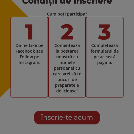
Condiții de Înscriere
Cum poți participa?
1
2
3
Dă-ne Like pe
Comentează
Completează
Facebook sau
la postarea
formularul de
Follow pe
noastră cu
pe această
Instagram.
numele
pagină.
persoanei cu
care vrei să te
bucuri de
preparatele
delicioase!
Înscrie-te acum