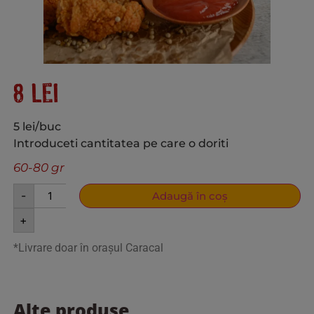
8
lei
5 lei/buc
Introduceti cantitatea pe care o doriti
60-80 gr
-
Adaugă în coș
+
*Livrare doar în orașul Caracal
Alte produse