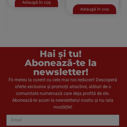
lettuce 15 g,
Adaugă în coș
FRESH TOMATOES
tomatoes 30 g, onion
100 G, OLIVE OIL 15 G
Adaugă în coș
15 g.
Hai și tu!
Abonează-te la
newsletter!
Fii mereu la curent cu cele mai noi reduceri! Descoperă
oferte exclusive și promoții atractive, alături de o
comunitate numeroasă care deja profită de ele.
Abonează-te acum la newsletterul nostru și nu rata
noutățile!