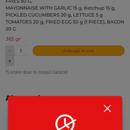
FRIES 50 G,
MAYONNAISE WITH GARLIC 15 g, Ketchup 15 g,
PICKLED CUCUMBERS 20 g,
LETTUCE 5 g
TOMATOES 20 g, FRIED EGG 50 g (1 PIECE), BACON
20
G
365 gr
-
Adaugă în coș
+
*Livrare doar în orașul Caracal
Alte produse
23
Lei
37
Lei