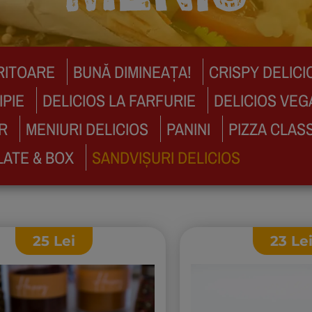
RITOARE
BUNĂ DIMINEAȚA!
CRISPY DELICI
IPIE
DELICIOS LA FARFURIE
DELICIOS VEG
R
MENIURI DELICIOS
PANINI
PIZZA CLAS
LATE & BOX
SANDVIȘURI DELICIOS
25
Lei
23
Le