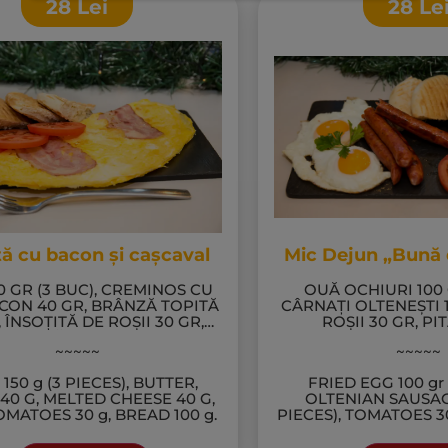
28
Lei
28
Le
ă cu bacon și cașcaval
Mic Dejun „Bună 
0 GR (3 BUC), CREMINOS CU
OUĂ OCHIURI 100 
CON 40 GR, BRÂNZĂ TOPITĂ
CÂRNAȚI OLTENEȘTI 1
 ÎNSOȚITĂ DE ROȘII 30 GR,
ROȘII 30 GR, PI
PITĂ 100 GR.
~~~~~
~~~~~
150 g (3 PIECES), BUTTER,
FRIED EGG 100 gr 
40 G, MELTED CHEESE 40 G,
OLTENIAN SAUSAGE
MATOES 30 g, BREAD 100 g.
PIECES),
TOMATOES 30
g.