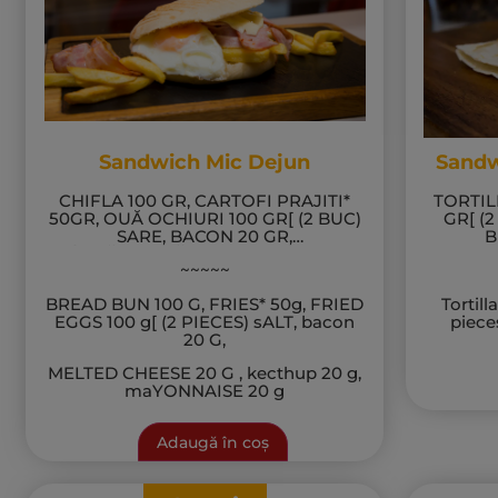
Sandwich Mic Dejun
Sandw
CHIFLA 100 GR, CARTOFI PRAJITI*
TORTIL
50GR, OUĂ OCHIURI 100 GR[ (2 BUC)
GR[ (
SARE, BACON 20 GR,
B
BRÂNZĂ TOPITĂ 20 GR , KECTHUP 20
~~~~~
GR, MAIONEZA 20 GR
BREAD BUN 100 G,
FRIES* 50g, FRIED
Tortill
EGGS
100 g[ (2 PIECES) sALT, bacon
piece
20 G,
MELTED CHEESE 20 G , kecthup 20 g,
maYONNAISE 20 g
Adaugă în coș