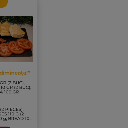
i
dimineața!”
GR (2 BUC),
10 GR (2 BUC),
TĂ 100 GR
(2 PIECES),
S 110 G (2
 g, BREAD 100