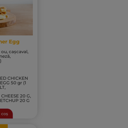
ner Egg
, ou, cașcaval,
neză,
)
RIED CHICKEN
EGG 50 gr (1
LT,
 CHEESE 20 G,
KETCHUP 20 G
 coș