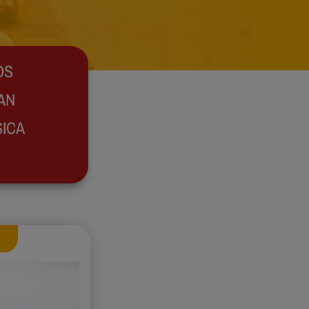
OS
AN
SICA
i