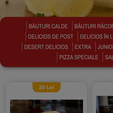
BĂUTURI CALDE
BĂUTURI RĂCO
DELICIOS DE POST
DELICIOS ÎN L
DESERT DELICIOS
EXTRA
JUNIO
PIZZA SPECIALE
SA
25
Lei