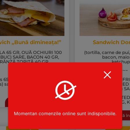
ich „Bună dimineața!”
Sandwich Do
LA 65 GR, OUĂ OCHIURI 100
(tortilla, carne de pui
2 BUC) SARE, BACON 40 GR,
bacon, maio
RÂNZĂ TOPITĂ 40 GR
ketchup
~~~~~
~~~~~
as 65 GR, fried eggs 100 g[ (2
TORTILLAS 65 G, F
s) salt, bacon 40 G, melted
MEAT* 30 G , FRIED 
cheese 40 G
PIECE) SA
BACON 20 G, MELTED
MAYONNAISE 20 G, 
Adaugă în coș
Momentan comenzile online sunt indisponibile.
Adaugă în