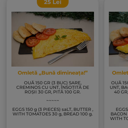
25
Lei
Omletă „Bună dimineața!”
Omlet
OUĂ 150 GR (3 BUC) SARE,
OUĂ 15
CREMINOS CU UNT, ÎNSOȚITĂ DE
UNT, BA
ROȘII 30 GR, PITĂ 100 GR.
40 GR,
~~~~~
EGGS
150 g (3 PIECES) saLT, BUTTER ,
EGGS
WITH TOMATOES 30 g, BREAD 100 g.
BACON 
WITH TO