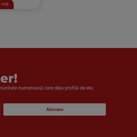
 coș
er!
omunitate numeroasă care deja profită de ele.
Abonare