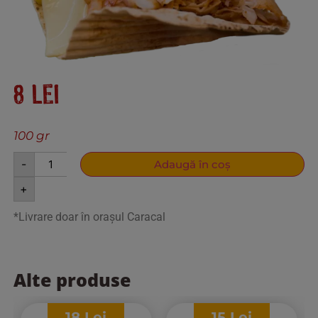
8
lei
100 gr
-
Adaugă în coș
+
*Livrare doar în orașul Caracal
Alte produse
18
Lei
15
Lei