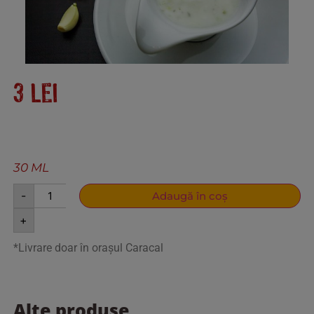
3
lei
30 ML
-
Adaugă în coș
+
*Livrare doar în orașul Caracal
Alte produse