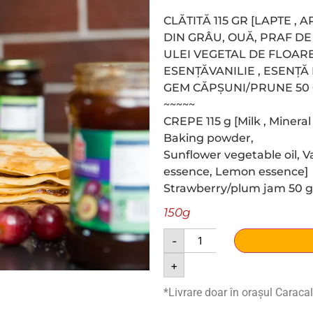
CLĂTITĂ 115 GR [LAPTE 
DIN GRÂU, OUĂ, PRAF DE
ULEI VEGETAL DE FLOARE
ESENȚĂVANILIE , ESENȚĂ
GEM CĂPȘUNI/PRUNE 50
~~~~~
CREPE 115 g [Milk , Minera
Baking powder,
Sunflower vegetable oil, Va
essence, Lemon essence]
Strawberry/plum jam 50 g
150g
-
+
*Livrare doar în orașul Caracal