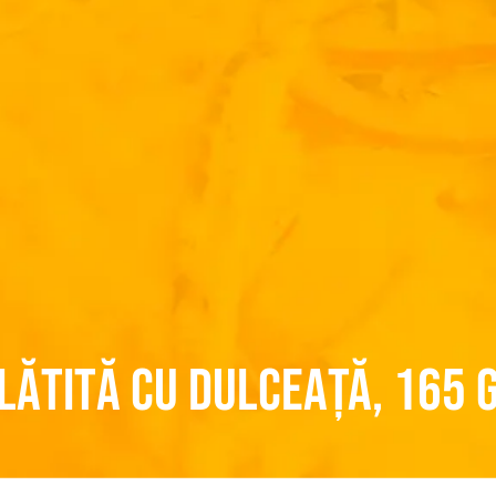
lătită cu DULCEAȚĂ, 165 