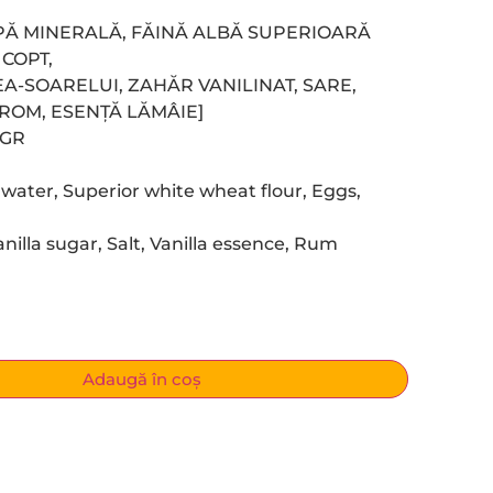
, APĂ MINERALĂ, FĂINĂ ALBĂ SUPERIOARĂ
 COPT,
A-SOARELUI, ZAHĂR VANILINAT, SARE,
 ROM, ESENȚĂ LĂMÂIE]
 GR
l water, Superior white wheat flour, Eggs,
nilla sugar, Salt, Vanilla essence, Rum
Adaugă în coș