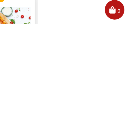
0
ami
CAPPUCINO
fos… p
rovenit
e lentă, ținut
Adaugă în coș
ră controlată.
formează. Și
~550 g
uie să fie:
fin, cu gust
), sos de roșii
(100 g), salam
 măsline EVOO
r 100 g): 230
 prot · 12 g