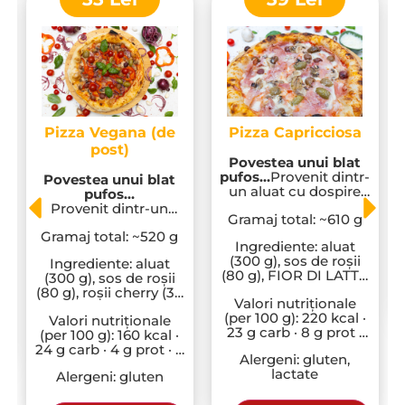
Pizza Vegana (de
Pizza Capricciosa
post)
Povestea unui blat
pufos…
Provenit dintr-
Povestea unui blat
un aluat cu dospire
pufos…
lentă, ținut în tihnă, la
Provenit dintr-un
Gramaj total: ~610 g
temperatură
aluat cu dospire
controlată.
Gramaj total: ~520 g
lentă, ținut în tihnă, la
Ingrediente: aluat
Respiră, crește, se
temperatură
(300 g), sos de roșii
Ingrediente: aluat
formează. Și devine
controlată.
(80 g), FIOR DI LATTE
(300 g), sos de roșii
ceea ce trebuie să fie:
Respiră, crește, se
(100 g), prosciutto
(80 g), roșii cherry (30
un blat aerat, ușor,
formează. Și devine
Valori nutriționale
cotto (70 g), ciuperci
g), ceapă (20 g), ardei
fin, cu gust adevărat.
ceea ce trebuie să fie:
(per 100 g): 220 kcal ·
(40 g), măsline (20 g),
Valori nutriționale
gras (30 g), ciuperci
un blat aerat, ușor,
23 g carb · 8 g prot ·
ulei de măsline EVOO
(per 100 g): 160 kcal ·
(40 g), măsline (20 g),
fin, cu gust adevărat.
10 g grăsimi
(5 g).
24 g carb · 4 g prot · 3
ulei de măsline EVOO
Alergeni: gluten,
g grăsimi
(5 g).
lactate
Alergeni: gluten