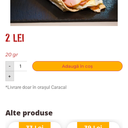
2
lei
20 gr
-
Adaugă în coș
+
*Livrare doar în orașul Caracal
Alte produse
33
Lei
39
Lei