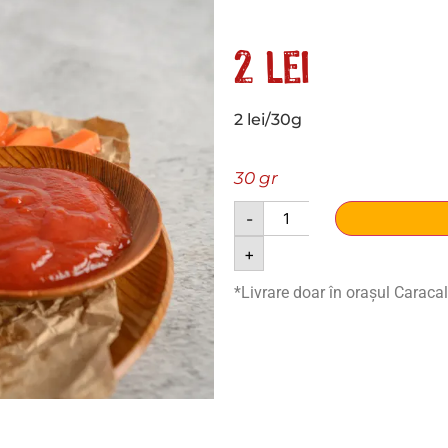
2
lei
2 lei/30g
30 gr
-
+
*Livrare doar în orașul Caracal