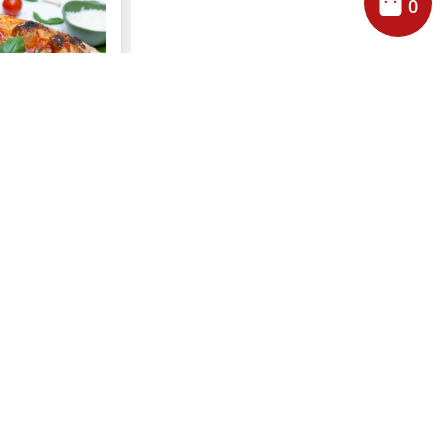
0
iosa
COCA COLA 0,5L
ufos…
Provenit
*TAXA SGR INCLUSĂ ÎN PREȚ
e lentă, ținut
ră controlată.
Adaugă în coș
formează. Și
~600 g
uie să fie:
), sos de roșii
fin, cu gust
TE (100 g),
0 g),
, roșii cherry
coș
e măsline EVOO
r 100 g): 230
 prot · 12 g