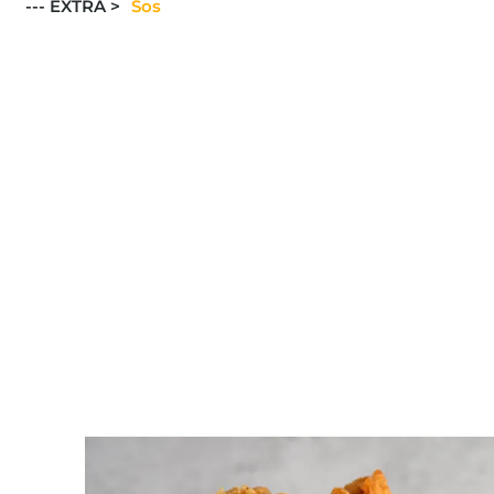
Sos
--- EXTRA >